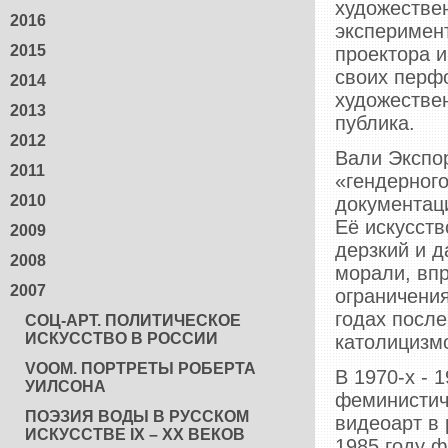
художестве
2016
эксперимент
2015
проектора и
своих перфо
2014
художестве
2013
публика.
2012
Вали Экспор
2011
«гендерного
2010
документац
Её искусств
2009
дерзкий и 
2008
морали, впр
2007
ограничения
годах посл
СОЦ-АРТ. ПОЛИТИЧЕСКОЕ
ИСКУССТВО В РОССИИ
католицизм
VOOM. ПОРТРЕТЫ РОБЕРТА
В 1970-х - 
УИЛСОНА
феминистич
ПОЭЗИЯ ВОДЫ В РУССКОМ
видеоарт в 
ИСКУССТВЕ IX – XX ВЕКОВ
1985 году 