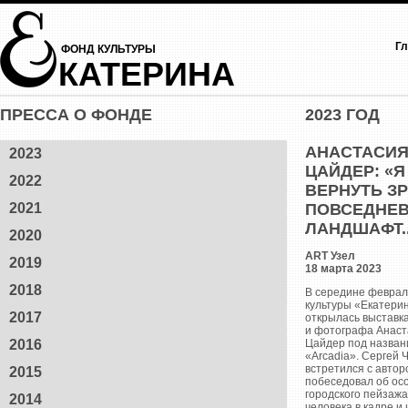
Гл
ФОНД КУЛЬТУРЫ
КАТЕРИНА
ПРЕССА О ФОНДЕ
2023 ГОД
АНАСТАСИ
2023
ЦАЙДЕР: «Я
2022
ВЕРНУТЬ З
2021
ПОВСЕДНЕ
ЛАНДШАФТ..
2020
ART Узел
2019
18 марта 2023
2018
В середине феврал
культуры «Екатери
2017
открылась выставк
и фотографа Анаст
2016
Цайдер под назва
«Arcadia». Сергей 
встретился с автор
2015
побеседовал об ос
городского пейзажа
2014
человека в кадре и 